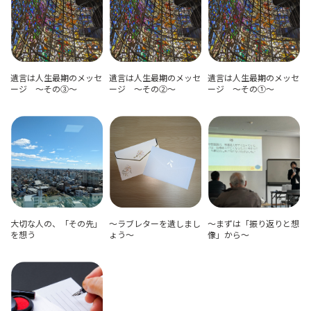
遺言は人生最期のメッセ
遺言は人生最期のメッセ
遺言は人生最期のメッセ
ージ ～その③～
ージ ～その②～
ージ ～その①～
大切な人の、「その先」
～ラブレターを遺しまし
～まずは「振り返りと想
を想う
ょう～
像」から～